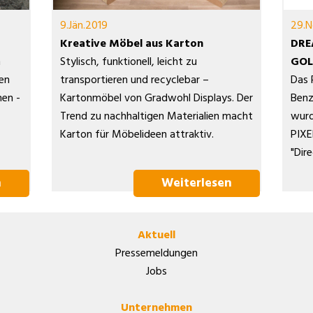
9.Jän.2019
29.N
Kreative Möbel aus Karton
DRE
m
Stylisch, funktionell, leicht zu
GOL
len
transportieren und recyclebar –
Das 
en -
Kartonmöbel von Gradwohl Displays. Der
Benz
Trend zu nachhaltigen Materialien macht
wurd
Karton für Möbelideen attraktiv.
PIXE
"Dir
n
Weiterlesen
Aktuell
Pressemeldungen
Jobs
Unternehmen