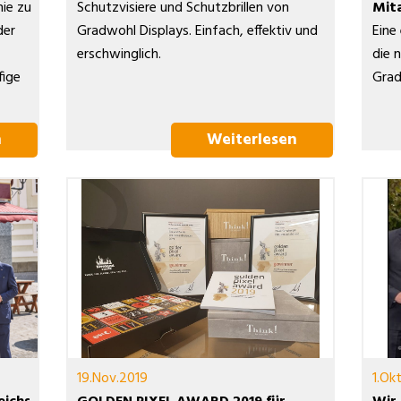
nie zu
Schutzvisiere und Schutzbrillen von
Mit
der
Gradwohl Displays. Einfach, effektiv und
Eine
erschwinglich.
die 
fige
Grad
n
Weiterlesen
19.Nov.2019
1.Ok