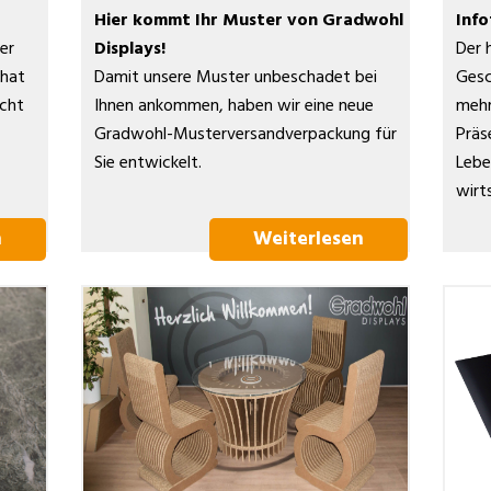
Hier kommt Ihr Muster von Gradwohl
Inf
er
Displays!
Der 
 hat
Damit unsere Muster unbeschadet bei
Gesc
acht
Ihnen ankommen, haben wir eine neue
mehr
Gradwohl-Musterversandverpackung für
Präs
Sie entwickelt.
Lebe
wirt
n
Weiterlesen