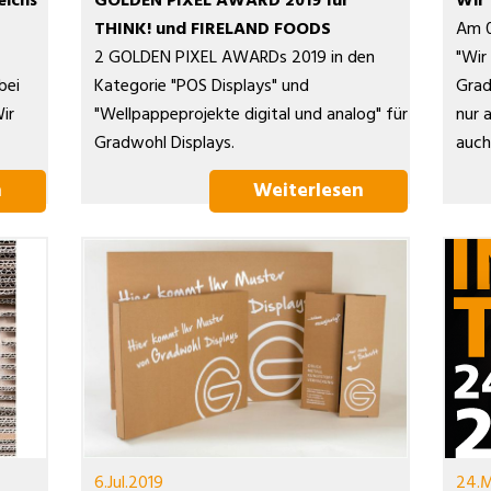
eichs
GOLDEN PIXEL AWARD 2019 für
Wir 
THINK! und FIRELAND FOODS
Am 0
2 GOLDEN PIXEL AWARDs 2019 in den
"Wir
bei
Kategorie "POS Displays" und
Grad
ir
"Wellpappeprojekte digital und analog" für
nur 
Gradwohl Displays.
auch
n
Weiterlesen
6.Jul.2019
24.M